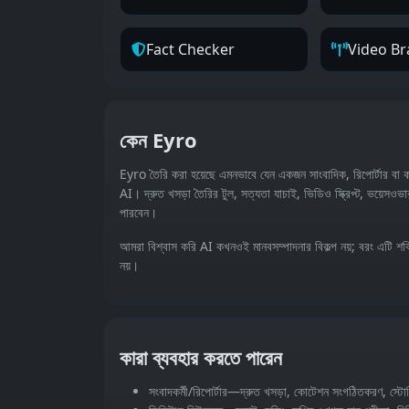
Fact Checker
Video Br
কেন Eyro
Eyro তৈরি করা হয়েছে এমনভাবে যেন একজন সাংবাদিক, রিপোর্টার বা কন
AI। দ্রুত খসড়া তৈরির টুল, সত্যতা যাচাই, ভিডিও স্ক্রিপ্ট, ভয়েস
পারবেন।
আমরা বিশ্বাস করি AI কখনওই মানবসম্পাদনার বিকল্প নয়; বরং এটি শক
নয়।
কারা ব্যবহার করতে পারেন
সংবাদকর্মী/রিপোর্টার—দ্রুত খসড়া, কোটেশন সংগঠিতকরণ, স্টো