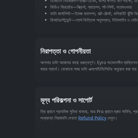
ডিজিটাল নিউজরুম—ফ্যাক্ট‑চেকিং, কপির গুণগত মান পরীক্ষা, 
ভিডিও ক্রিয়েটর—স্ক্রিপ্ট, ন্যারেশন, শট‑লিস্ট, ভয়েসওভার
ফটো জার্নালিস্ট—ইমেজ ক্যাপশন, অল্ট‑টেক্সট, কপিরাইট ঝুঁকি বি
রিসার্চার/স্টুডেন্ট—সোর্স‑ভিত্তিক অনুসন্ধান, টাইমলাইন ও নোটস
নিরাপত্তা ও গোপনীয়তা
আপনার ডাটা আমাদের কাছে গুরুত্বপূর্ণ। Eyro সংবেদনশীল ব্যক্তিগত
করার স্বার্থে। যেকোনো সময় ডাটা এক্সপোর্ট/ডিলিটের অনুরোধ করা যায
মূল্য পরিকল্পনা ও সাপোর্ট
ফ্রি প্ল্যানে প্রাথমিক সুবিধা থাকছে, আর Pro প্ল্যানে দ্রুত সার্ভিস, প্র
সংক্রান্ত নিয়মাবলি দেখতে
Refund Policy
দেখুন।