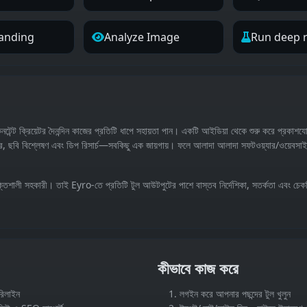
anding
Analyze Image
Run deep 
টেন্ট ক্রিয়েটর দৈনন্দিন কাজের প্রতিটি ধাপে সহায়তা পান। একটি আইডিয়া থেকে শুরু করে প্রকাশ
ওভার, ছবি বিশ্লেষণ এবং ডিপ রিসার্চ—সবকিছু এক জায়গায়। ফলে আলাদা আলাদা সফটওয়্যার/ওয়েবসা
্তিশালী সহকারী। তাই Eyro‑তে প্রতিটি টুল আউটপুটের পাশে বাস্তব নির্দেশিকা, সতর্কতা এবং চেক
কীভাবে কাজ করে
রিলাইন
লগইন করে আপনার পছন্দের টুল খুলুন