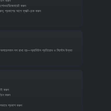
যোগ করুন
ংশোধন/রিজেনারেট করুন
ুন; প্রকাশের আগে ফ্যাক্ট‑চেক করুন
য অপারেশনাল লগ রাখা হয়—অ্যাবিউস প্রতিরোধ ও সিস্টেম উন্নত
ফাই করুন
বাচন করুন
ীলভাবে প্রকাশ করুন