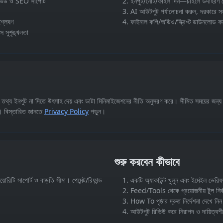
রিভিউ ও SEO সাপোর্ট
ইনপুট/নোট/ফাইল দিন—চাইলে উদাহরণ 
AI আউটপুট পর্যালোচনা করুন, দরকারে স
শ্লেষণ
ফাইনাল কপি/অডিও/স্ক্রিপ্ট ডাউনলোড কর
ে সুশৃঙ্খলতা
 তথ্য ইনপুট না দিতে উৎসাহ দেয় এবং ডাটা মিনিমাইজেশনের নীতি অনুসরণ করে। সীমিত সময়ের জন্
়। বিস্তারিত জানতে
Privacy Policy
পড়ুন।
শুরু করবেন কীভাবে
ায়োরিটি সাপোর্ট ও বাড়তি সীমা। পেমেন্ট/রিফান্ড
একটি অ্যাকাউন্ট খুলুন এবং ইমেইল ভেরি
Feed/Tools থেকে প্রয়োজনীয় টুল নির্
How To পৃষ্ঠার দ্রুত নির্দেশনা দেখে নিন
আউটপুট রিভিউ করে নিরাপদ ও দায়িত্বশ