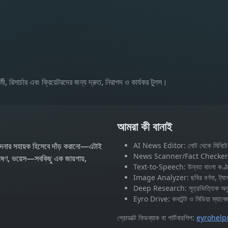
র্চার এবং ক্রিয়েটরদের জন্য দ্রুত, নিরাপদ ও কার্যকর টুলস।
আমরা কী বানাই
্পাদনার সহায়ক হিসেবে দাঁড় করানো—এটাই
AI News Editor: নোট থেকে মিনিটে
News Scanner/Fact Checker: ঝুঁ
লেষণ, ভয়েস—সবকিছু এক জায়গায়,
Text‑to‑Speech: উন্নত বাংলা কণ্ঠ
Image Analyzer: ছবির বর্ণনা, ট্যাগ
Deep Research: সূত্রভিত্তিক অনুস
Eyro Drive: কনটেন্ট ও মিডিয়া ম্যানেজম
প্রোডাক্ট ফিডব্যাক বা পার্টনারশিপ:
eyrohel