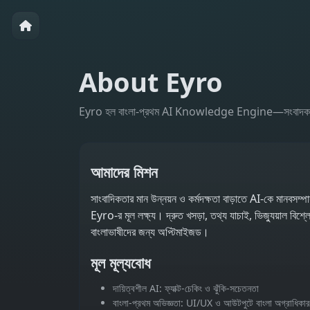
About Eyro
Eyro হল বাংলা‑প্রথম AI Knowledge Engine—সংবাদকর্মী, রিসা
আমাদের মিশন
সাংবাদিকতার মান উন্নয়ন ও কর্মদক্ষতা বাড়াতে AI‑কে মানবসম
Eyro‑র মূল লক্ষ্য। দ্রুত খসড়া, তথ্য যাচাই, ভিজ্যুয়াল বিশ্
বাংলাভাষীদের জন্য অপ্টিমাইজড।
মূল মূল্যবোধ
দায়িত্বশীল AI: ফ্যাক্ট‑চেকিং ও ঝুঁকি‑সচেতনতা
বাংলা‑প্রথম অভিজ্ঞতা: UI/UX ও আউটপুটে বাংলা অগ্রাধিকার